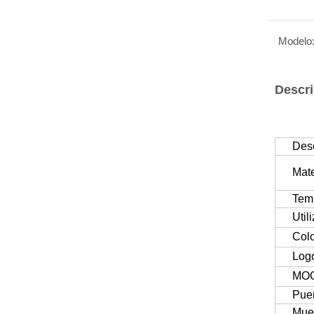
Modelo
Descri
Desc
Mate
Tem
Util
Col
Logo
MO
Pue
Mues