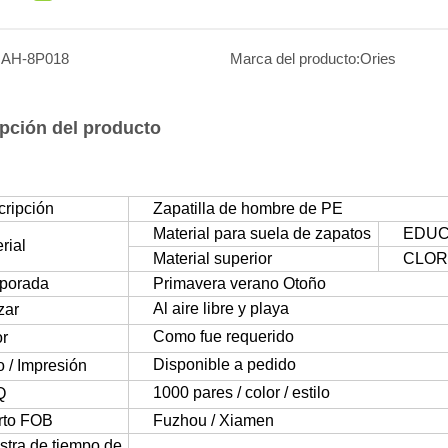
:
AH-8P018
Marca del producto:
Ories
pción del producto
ripción
Zapatilla de hombre de PE
Material para suela de zapatos
EDUC
rial
Material superior
CLOR
porada
Primavera verano Otoño
Al aire libre y playa
izar
Como fue requerido
or
Disponible a pedido
 / Impresión
1000 pares / color / estilo
Q
rto FOB
Fuzhou / Xiamen
tra de tiempo de