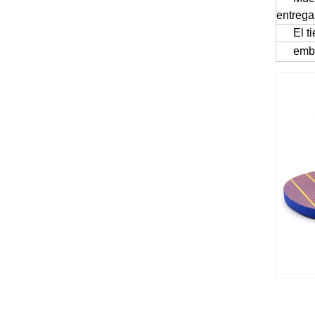
entrega
El t
emb