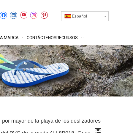
Español
RA MARCA
CONTÁCTENOS
RECURSOS
 por mayor de la playa de los deslizadores
 del PVC de la moda AH-8P018 -Ories