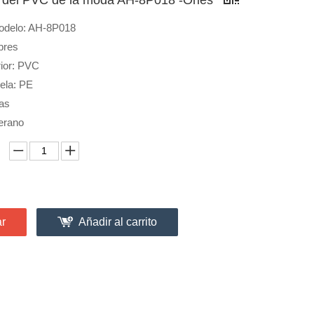
odelo: AH-8P018
bres
rior: PVC
uela: PE
las
erano
ar
Añadir al carrito