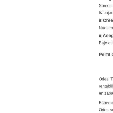
Somos e
trabaja
■ Cree
Nuestro
■ Aseg
Bajo est
Perfil
Ories T
rentabi
en zapat
Esperam
Ories s