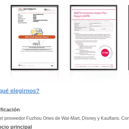
qué elegirnos?
ificación
l proveedor Fuzhou Ories de Wal-Mart, Disney y Kauflans. Con
cio principal