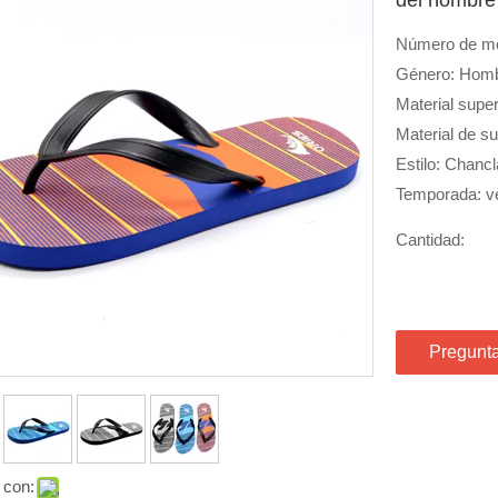
Número de m
Género: Hom
Material supe
Material de s
Estilo: Chanc
Temporada: v
Cantidad:
Pregunt
 con: