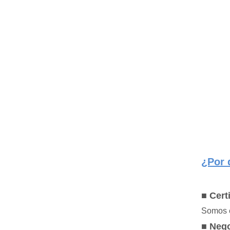
¿Por 
■ Cert
Somos e
■ Nego