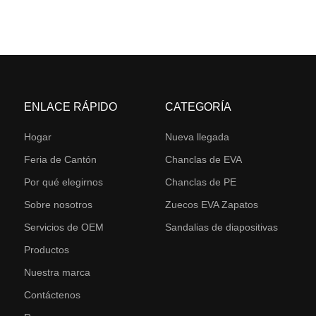
ENLACE RÁPIDO
CATEGORÍA
Hogar
Nueva llegada
Feria de Cantón
Chanclas de EVA
Por qué elegirnos
Chanclas de PE
Sobre nosotros
Zuecos EVA Zapatos
Servicios de OEM
Sandalias de diapositivas
Productos
Nuestra marca
Contáctenos