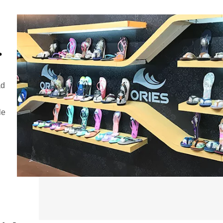
.
ad
le