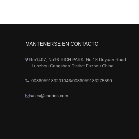
MANTENERSE EN CONTACTO
Rm1407, No16-RICH PARK, No.18 Duyuan Road

Luozhou Cangshan Distirct Fuzhou China
0086059183201046/0086059183275590

sales@cnories.com
