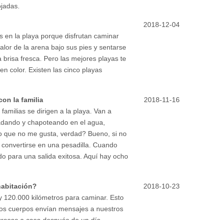
ojadas.
2018-12-04
s en la playa porque disfrutan caminar
calor de la arena bajo sus pies y sentarse
 brisa fresca. Pero las mejores playas te
n color. Existen las cinco playas
on la familia
2018-11-16
familias se dirigen a la playa. Van a
nadando y chapoteando en el agua,
o que no me gusta, verdad? Bueno, si no
e convertirse en una pesadilla. Cuando
ado para una salida exitosa. Aquí hay ocho
habitación?
2018-10-23
y 120.000 kilómetros para caminar. Esto
tros cuerpos envían mensajes a nuestros
gresas a casa después de un día