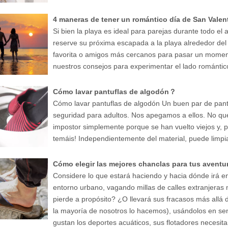
4 maneras de tener un romántico día de San Valent
Si bien la playa es ideal para parejas durante todo e
reserve su próxima escapada a la playa alrededor del
favorita o amigos más cercanos para pasar un momen
nuestros consejos para experimentar el lado romántico
Cómo lavar pantuflas de algodón？
Cómo lavar pantuflas de algodón Un buen par de pan
seguridad para adultos. Nos apegamos a ellos. No que
impostor simplemente porque se han vuelto viejos y, 
temáis! Independientemente del material, puede limpia
Cómo elegir las mejores chanclas para tus avent
Considere lo que estará haciendo y hacia dónde irá e
entorno urbano, vagando millas de calles extranjeras
pierde a propósito? ¿O llevará sus fracasos más allá
la mayoría de nosotros lo hacemos), usándolos en sen
gustan los deportes acuáticos, sus flotadores necesit