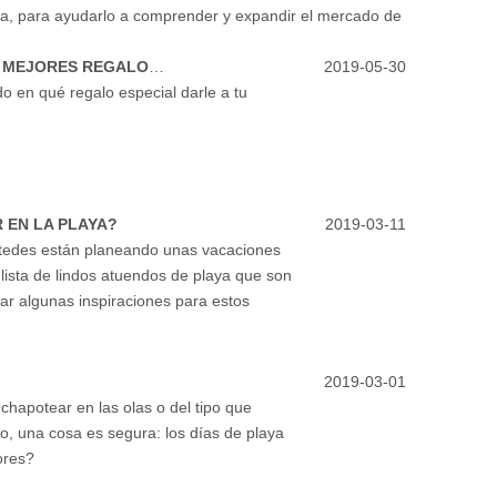
ada, para ayudarlo a comprender y expandir el mercado de
CONSEJOS DE COMPRAS PARA ENCONTRAR LOS MEJORES REGALOS PARA EL DÍA DEL PADRE
2019-05-30
o en qué regalo especial darle a tu
 EN LA PLAYA?
2019-03-11
stedes están planeando unas vacaciones
 lista de lindos atuendos de playa que son
ar algunas inspiraciones para estos
2019-03-01
chapotear en las olas o del tipo que
ro, una cosa es segura: los días de playa
ores?