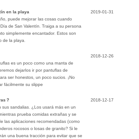
ín en la playa
2019-01-31
l año, puede mejorar las cosas cuando
 Día de San Valentín. Traiga a su persona
to simplemente encantador. Estos son
 de la playa.
2018-12-26
tuflas es un poco como una manta de
remos dejarlos ir por pantuflas de
para ser honestos, un poco sucios. ¡No
r fácilmente su slippe
uras？
2018-12-17
n sus sandalias. ¿Los usará más en un
 mientras prueba comidas extrañas y se
 de las aplicaciones recomendadas (como
deros rocosos o losas de granito? Si le
arán una buena tracción para evitar que se