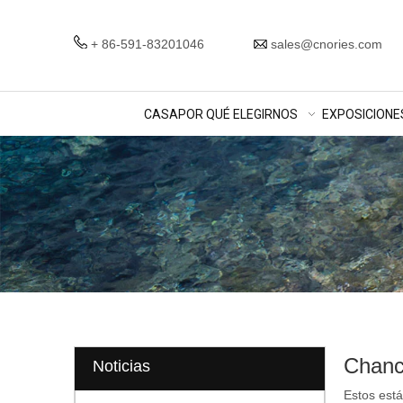
+ 86-591-83201046
sales@cnories.com
CASA
POR QUÉ ELEGIRNOS
EXPOSICIONE
Chancl
Noticias
Estos está