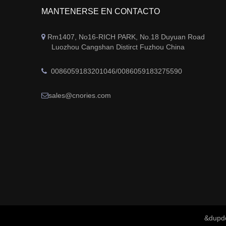
MANTENERSE EN CONTACTO
Rm1407, No16-RICH PARK, No.18 Duyuan Road

Luozhou Cangshan Distirct Fuzhou China
0086059183201046/0086059183275590

sales@cnories.com

&dupd