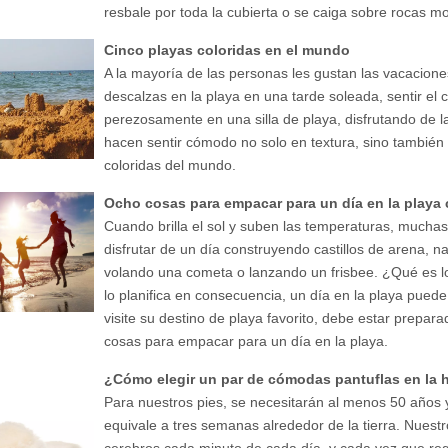
resbale por toda la cubierta o se caiga sobre rocas m
Cinco playas coloridas en el mundo
A la mayoría de las personas les gustan las vacacione
descalzas en la playa en una tarde soleada, sentir el 
perezosamente en una silla de playa, disfrutando de la
hacen sentir cómodo no solo en textura, sino también e
coloridas del mundo.
Ocho cosas para empacar para un día en la playa c
Cuando brilla el sol y suben las temperaturas, muchas 
disfrutar de un día construyendo castillos de arena, 
volando una cometa o lanzando un frisbee. ¿Qué es l
lo planifica en consecuencia, un día en la playa pued
visite su destino de playa favorito, debe estar prepar
cosas para empacar para un día en la playa.
¿Cómo elegir un par de cómodas pantuflas en la 
Para nuestros pies, se necesitarán al menos 50 años 
equivale a tres semanas alrededor de la tierra. Nues
cerebros cada minuto de cada día, y cada vez que re