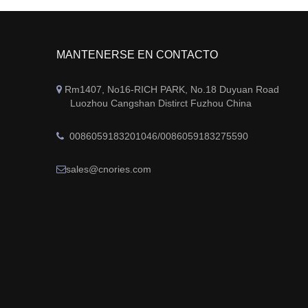
MANTENERSE EN CONTACTO
Rm1407, No16-RICH PARK, No.18 Duyuan Road

Luozhou Cangshan Distirct Fuzhou China
0086059183201046/0086059183275590

sales@cnories.com
